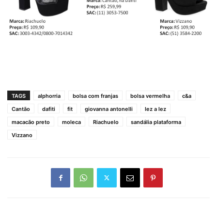
TAGS
alphorria
bolsa com franjas
bolsa vermelha
c&a
Cantão
dafiti
fit
giovanna antonelli
lez a lez
macacão preto
moleca
Riachuelo
sandália plataforma
Vizzano