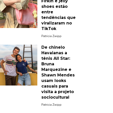
Firkin e jelly
shoes estão
entre
tendências que
viralizaram no
TikTok
Patricia Zwipp
De chinelo
Havaianas a
tênis All Star:
Bruna
Marquezine e
Shawn Mendes
usam looks
casuais para
visita a projeto
sociocultural
Patricia Zwipp