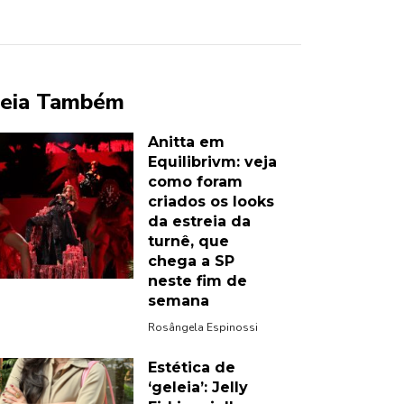
eia Também
Anitta em
Equilibrivm: veja
como foram
criados os looks
da estreia da
turnê, que
chega a SP
neste fim de
semana
Rosângela Espinossi
Estética de
‘geleia’: Jelly