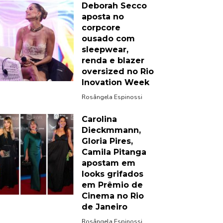
Deborah Secco
aposta no
corpcore
ousado com
sleepwear,
renda e blazer
oversized no Rio
Inovation Week
Rosângela Espinossi
Carolina
Dieckmmann,
Gloria Pires,
Camila Pitanga
apostam em
looks grifados
em Prêmio de
Cinema no Rio
de Janeiro
Rosângela Espinossi