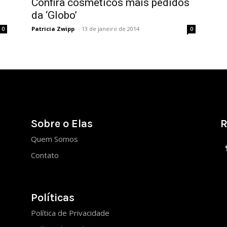
Confira cosméticos mais pedidos
da ‘Globo’
Patricia Zwipp
-
13 de janeiro de 2014
0
0
Sobre o Elas
R
Quem Somos
Contato
Políticas
Política de Privacidade