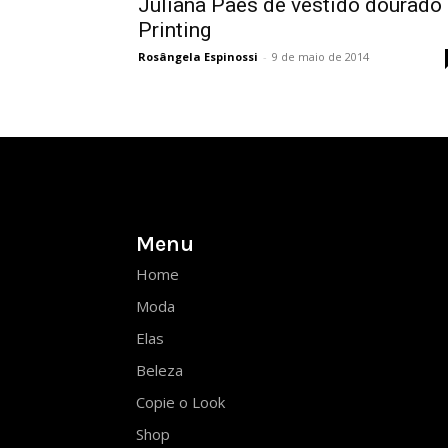
Juliana Paes de vestido dourado
Printing
Rosângela Espinossi
-
9 de maio de 2014
Menu
Home
Moda
Elas
Beleza
Copie o Look
Shop