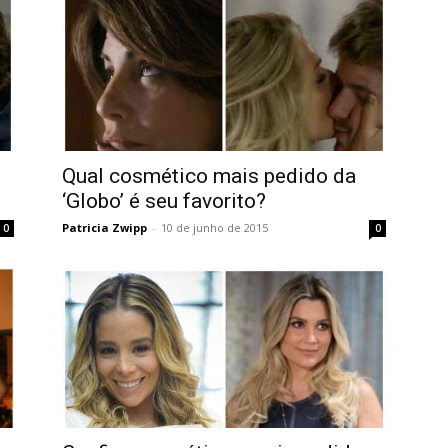
Qual cosmético mais pedido da
‘Globo’ é seu favorito?
Patricia Zwipp
-
10 de junho de 2015
0
0