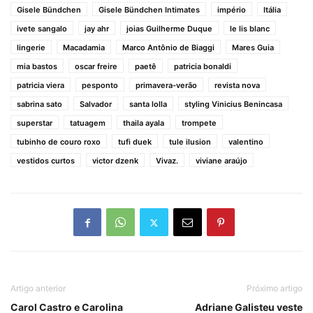
Gisele Bündchen
Gisele Bündchen Intimates
império
Itália
ivete sangalo
jay ahr
joias Guilherme Duque
le lis blanc
lingerie
Macadamia
Marco Antônio de Biaggi
Mares Guia
mia bastos
oscar freire
paetê
patricia bonaldi
patricia viera
pesponto
primavera-verão
revista nova
sabrina sato
Salvador
santa lolla
styling Vinicius Benincasa
superstar
tatuagem
thaila ayala
trompete
tubinho de couro roxo
tufi duek
tule ilusion
valentino
vestidos curtos
victor dzenk
Vivaz.
viviane araújo
Artigo anterior
Próximo artigo
Carol Castro e Carolina
Adriane Galisteu veste