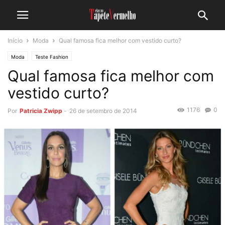
Início
Moda
Qual famosa fica melhor com vestido curto?
Moda
Teste Fashion
Qual famosa fica melhor com
vestido curto?
1176
0
Por
Patricia Zwipp
-
26 de setembro de 2014