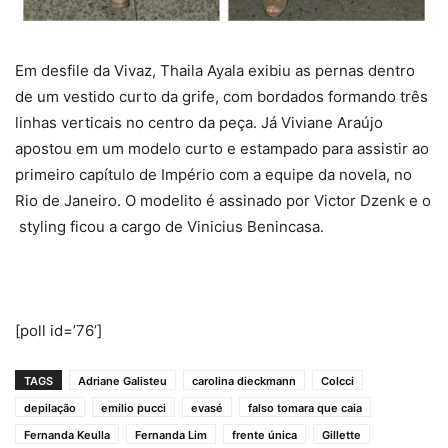
Em desfile da Vivaz, Thaila Ayala exibiu as pernas dentro
de um vestido curto da grife, com bordados formando três
linhas verticais no centro da peça. Já Viviane Araújo
apostou em um modelo curto e estampado para assistir ao
primeiro capítulo de Império com a equipe da novela, no
Rio de Janeiro. O modelito é assinado por Victor Dzenk e o
styling ficou a cargo de Vinicius Benincasa.
[poll id=’76’]
TAGS
Adriane Galisteu
carolina dieckmann
Colcci
depilação
emilio pucci
evasé
falso tomara que caia
Fernanda Keulla
Fernanda Lim
frente única
Gillette