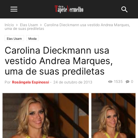
Início
Elas Usam
Carolina Dieckmann usa vestido Andrea Marques,
uma de suas prediletas
Elas Usam
Moda
Carolina Dieckmann usa
vestido Andrea Marques,
uma de suas prediletas
1535
0
Por
Rosângela Espinossi
-
24 de outubro de 2013