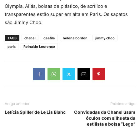
Olympia. Aliás, bolsas de plástico, de acrílico e
transparentes estão super em alta em Paris. Os sapatos
são Jimmy Choo.
TAGS
chanel
desfile
helena bordon
jimmy choo
paris
Reinaldo Lourenço
Artigo anterior
Próximo artigo
Letícia Spiller de Le Lis Blanc
Convidadas da Chanel usam
óculos com silhueta da
estilista e bolsa “Lego”