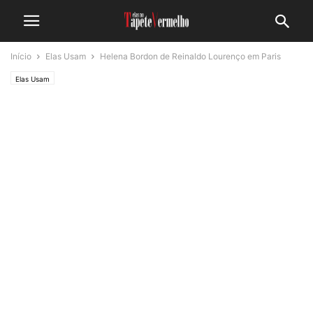
Início
Elas Usam
Helena Bordon de Reinaldo Lourenço em Paris
Elas Usam