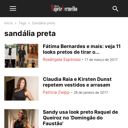
Início
Tags
Sandália preta
sandália preta
Fátima Bernardes e mais: veja 11
looks pretos de tirar o...
Rosângela Espinossi
-
17 de março de 2017
Claudia Raia e Kirsten Dunst
repetem vestidos e arrasam
Patricia Zwipp
-
26 de janeiro de 2017
Sandy usa look preto Raquel de
Queiroz no ‘Domingão do
Faustão’