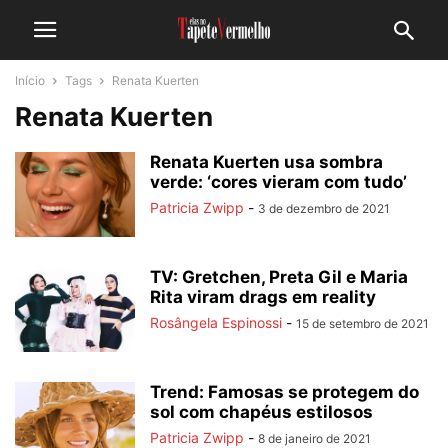
Início
Tags
Renata Kuerten
Renata Kuerten
Renata Kuerten usa sombra
verde: ‘cores vieram com tudo’
Patricia Zwipp
-
3 de dezembro de 2021
TV: Gretchen, Preta Gil e Maria
Rita viram drags em reality
Rosângela Espinossi
-
15 de setembro de 2021
Trend: Famosas se protegem do
sol com chapéus estilosos
Patricia Zwipp
-
8 de janeiro de 2021