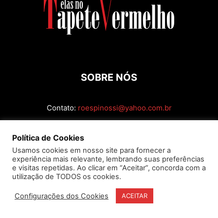
SOBRE NÓS
Contato:
roespinossi@yahoo.com.br
SIGA
Política de Cookies
Usamos cookies em nosso site para fornecer a
experiência mais relevante, lembrando suas preferências
e visitas repetidas. Ao clicar em “Aceitar”, concorda com a
utilização de TODOS os cookies.
Configurações dos Cookies
ACEITAR