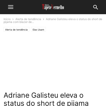
Início
Alerta de tendência
Adriane Galisteu eleva o status do short de
pijama com blazer de...
Alerta de tendência
Elas Usam
Adriane Galisteu eleva o
status do short de pijama