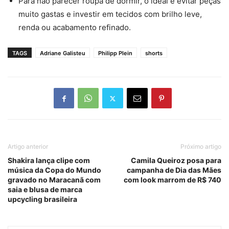
Para não parecer roupa de dormir, o ideal é evitar peças
muito gastas e investir em tecidos com brilho leve,
renda ou acabamento refinado.
TAGS
Adriane Galisteu
Philipp Plein
shorts
Artigo anterior
Próximo artigo
Shakira lança clipe com
Camila Queiroz posa para
música da Copa do Mundo
campanha de Dia das Mães
gravado no Maracanã com
com look marrom de R$ 740
saia e blusa de marca
upcycling brasileira