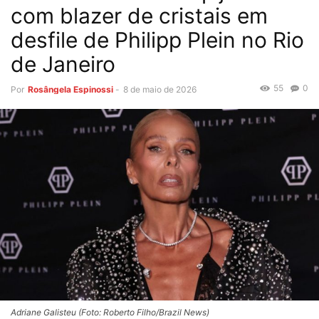
com blazer de cristais em
desfile de Philipp Plein no Rio
de Janeiro
55
0
Por
Rosângela Espinossi
-
8 de maio de 2026
Adriane Galisteu (Foto: Roberto Filho/Brazil News)