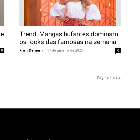
de
Trend: Mangas bufantes dominam
os looks das famosas na semana
Fran Demeni
-
17 de janeiro de 2020
0
0
Página 1 de 2