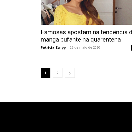
Famosas apostam na tendência 
manga bufante na quarentena
Patricia Zwipp
-
26 de maio de 2020
1
2