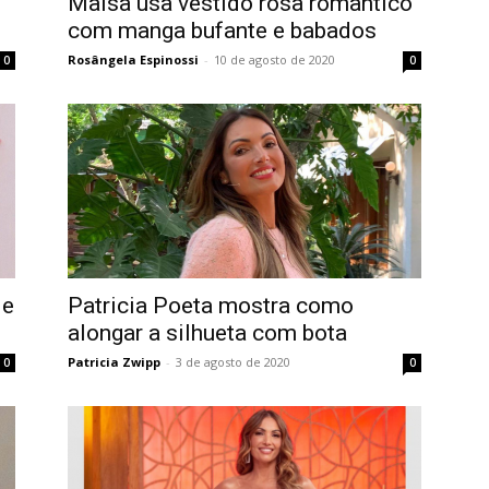
Maisa usa vestido rosa romântico
com manga bufante e babados
Rosângela Espinossi
-
10 de agosto de 2020
0
0
 e
Patricia Poeta mostra como
alongar a silhueta com bota
Patricia Zwipp
-
3 de agosto de 2020
0
0