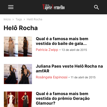
Início
Tags
Helô Rocha
Helô Rocha
Qual é a famosa mais bem
vestida do baile de gala...
Patricia Zwipp
-
13 de abril de 2015
Juliana Paes veste Helô Rocha na
amfAR
Rosângela Espinossi
-
11 de abril de 2015
Qual é a famosa mais bem
vestida do prêmio Geração
Glamour?