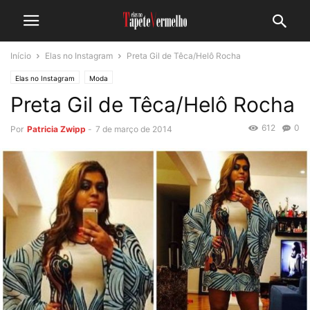
Início
Elas no Instagram
Preta Gil de Têca/Helô Rocha
Elas no Instagram
Moda
Preta Gil de Têca/Helô Rocha
612
0
Por
Patricia Zwipp
-
7 de março de 2014