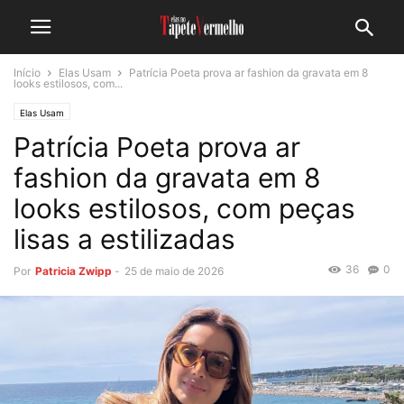
Início
Elas Usam
Patrícia Poeta prova ar fashion da gravata em 8
looks estilosos, com...
Elas Usam
Patrícia Poeta prova ar
fashion da gravata em 8
looks estilosos, com peças
lisas a estilizadas
36
0
Por
Patricia Zwipp
-
25 de maio de 2026