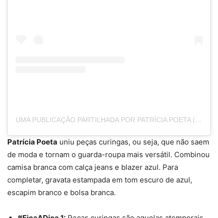
UMA PUBLICAÇÃO PARTILHADA POR PATRÍCIA POETA (@PATRICIAPOETA)
Patrícia Poeta
uniu peças curingas, ou seja, que não saem
de moda e tornam o guarda-roupa mais versátil. Combinou
camisa branca com calça jeans e blazer azul. Para
completar, gravata estampada em tom escuro de azul,
escapim branco e bolsa branca.
#FicaADica 1:
Peças
curinga
s são aquelas atemporais,