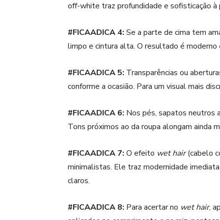
off-white traz profundidade e sofisticação à
#FICAADICA 4:
Se a parte de cima tem ama
limpo e cintura alta. O resultado é moderno 
#FICAADICA 5:
Transparências ou abertura
conforme a ocasião. Para um visual mais dis
#FICAADICA 6:
Nos pés, sapatos neutros a
Tons próximos ao da roupa alongam ainda ma
#FICAADICA 7:
O efeito
wet hair
(cabelo c
minimalistas. Ele traz modernidade imediat
claros.
#FICAADICA 8:
Para acertar no
wet hair
, 