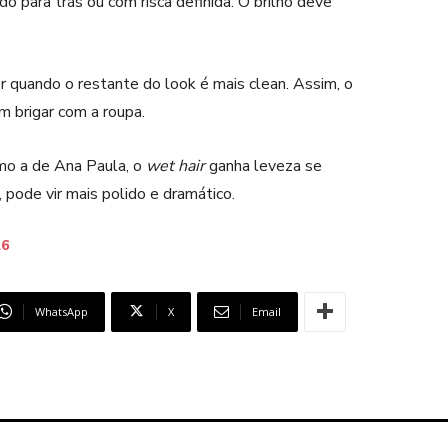
o para trás ou com risca definida. O brilho deve
 quando o restante do look é mais clean. Assim, o
m brigar com a roupa.
mo a de Ana Paula, o
wet hair
ganha leveza se
pode vir mais polido e dramático.
26
WhatsApp
X
Email