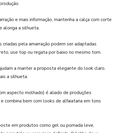
 produção.
rração e mais informação, mantenha a calça com corte
e alonga a silhueta.
s criadas pela amarração podem ser adaptadas
creto, use top ou regata por baixo no mesmo tom.
judam a manter a proposta elegante do look claro.
is a silhueta.
om aspecto molhado) é aliado de produções
a e combina bem com looks de alfaiataria em tons
aposte em produtos como gel ou pomada leve,