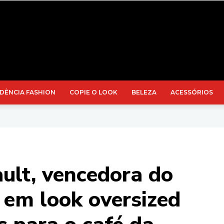
DÊNCIA FASHION
COPIE O LOOK
BELEZA
ACESSÓRIOS
ult, vencedora do
 em look oversized