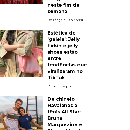
neste fim de
semana
Rosângela Espinossi
Estética de
‘geleia’: Jelly
Firkin e jelly
shoes estão
entre
tendências que
viralizaram no
TikTok
Patricia Zwipp
De chinelo
Havaianas a
tênis All Star:
Bruna
Marquezine e