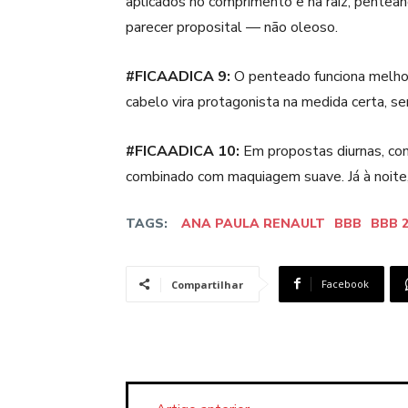
aplicados no comprimento e na raiz, penteand
parecer proposital — não oleoso.
#FICAADICA 9:
O penteado funciona melhor
cabelo vira protagonista na medida certa, se
#FICAADICA 10:
Em propostas diurnas, co
combinado com maquiagem suave. Já à noite, 
TAGS:
ANA PAULA RENAULT
BBB
BBB 
Facebook
Compartilhar