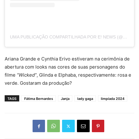
UMA PUBLICAÇÃO COMPARTILHADA POR E! NEWS (@ENEWS)
Ariana Grande e Cynthia Erivo estiveram na cerimônia de
abertura com looks nas cores de suas personagens do
filme
“Wicked”
, Glinda e Elphaba, respectivamente: rosa e
verde. Gostaram da produção?
TAGS
Fátima Bernardes
Janja
lady gaga
limpíada 2024