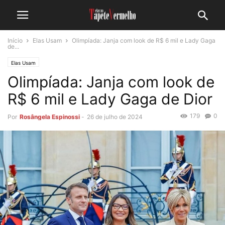
Início
Elas Usam
Olimpíada: Janja com look de R$ 6 mil e Lady Gaga
de...
Elas Usam
Olimpíada: Janja com look de
R$ 6 mil e Lady Gaga de Dior
179
0
Por
Rosângela Espinossi
-
26 de julho de 2024