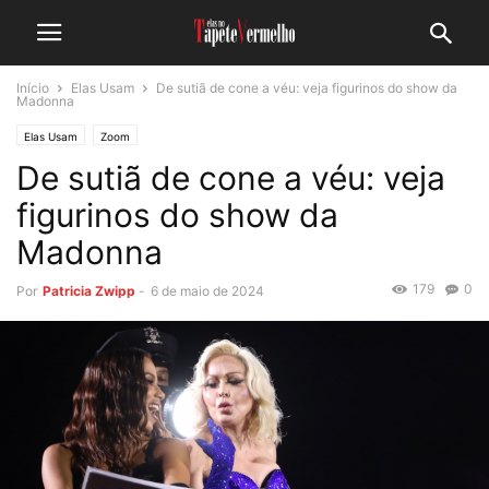
Início
Elas Usam
De sutiã de cone a véu: veja figurinos do show da
Madonna
Elas Usam
Zoom
De sutiã de cone a véu: veja
figurinos do show da
Madonna
179
0
Por
Patricia Zwipp
-
6 de maio de 2024