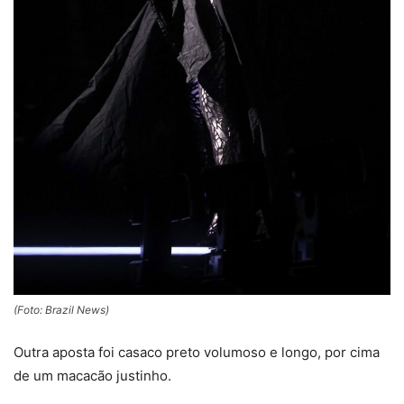
(Foto: Brazil News)
Outra aposta foi casaco preto volumoso e longo, por cima
de um macacão justinho.