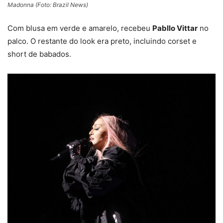
Madonna (Foto: Brazil News)
Com blusa em verde e amarelo, recebeu
Pabllo Vittar
no
palco. O restante do look era preto, incluindo corset e
short de babados.