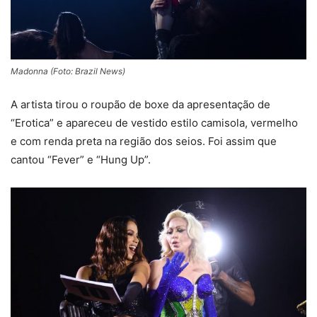
Madonna (Foto: Brazil News)
A artista tirou o roupão de boxe da apresentação de
“Erotica” e apareceu de vestido estilo camisola, vermelho
e com renda preta na região dos seios. Foi assim que
cantou “Fever” e “Hung Up”.