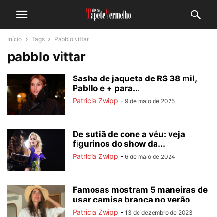
Início
Tags
Pabblo vittar
pabblo vittar
Sasha de jaqueta de R$ 38 mil,
Pabllo e + para...
Patricia Zwipp
-
9 de maio de 2025
De sutiã de cone a véu: veja
figurinos do show da...
Patricia Zwipp
-
6 de maio de 2024
Famosas mostram 5 maneiras de
usar camisa branca no verão
Patricia Zwipp
-
13 de dezembro de 2023