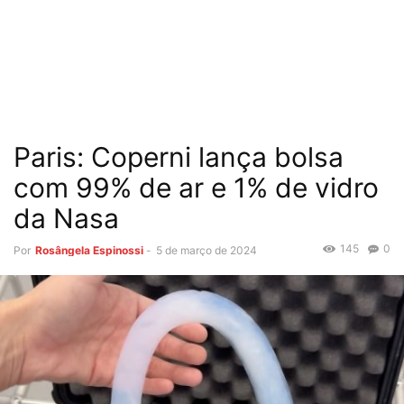
Paris: Coperni lança bolsa
com 99% de ar e 1% de vidro
da Nasa
145
0
Por
Rosângela Espinossi
-
5 de março de 2024