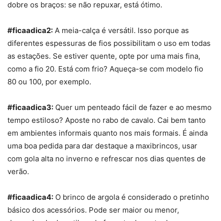
dobre os braços: se não repuxar, está ótimo.
#ficaadica2:
A
meia
-c
alça
é versátil. Isso porque as
diferentes espessuras de fios possibilitam o uso em todas
as estações. Se estiver quente, opte por uma mais fina,
como a fio 20. Está com frio? Aqueça-se com modelo fio
80 ou 100, por exemplo.
#ficaadica3:
Quer um penteado fácil de fazer e ao mesmo
tempo estiloso? Aposte no rabo de cavalo
. Cai bem tanto
em ambientes informais quanto nos mais formais. É ainda
uma boa pedida para dar destaque a
maxibrincos
, usar
com gola alta no inverno e refrescar nos dias quentes de
verão.
#ficaadica4:
O brinco de
argol
a
é considerado o pretinho
básico dos acessórios. Pode ser maior ou menor,