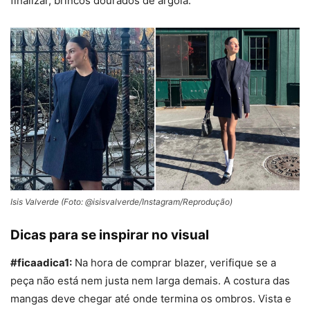
finalizar, brincos dourados de argola.
Isis Valverde (Foto: @isisvalverde/Instagram/Reprodução)
Dicas para se inspirar no visual
#ficaadica1:
Na hora de comprar
bla
zer
, verifique se a
peça não está nem justa nem larga demais. A costura das
mangas deve chegar até onde termina os ombros. Vista e