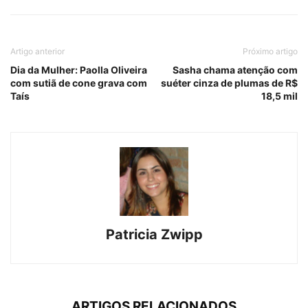
Artigo anterior
Próximo artigo
Dia da Mulher: Paolla Oliveira
Sasha chama atenção com
com sutiã de cone grava com
suéter cinza de plumas de R$
Taís
18,5 mil
Patricia Zwipp
ARTIGOS RELACIONADOS