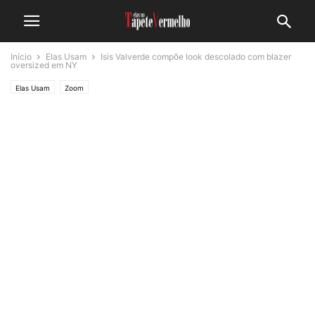
Início
Elas Usam
Isis Valverde compõe look descolado com blazer
oversized em NY
Elas Usam
Zoom