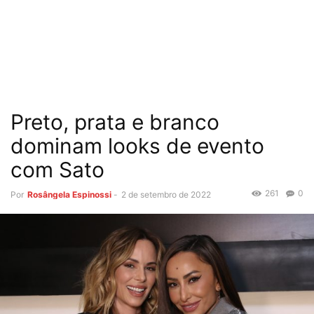
Preto, prata e branco
dominam looks de evento
com Sato
261
0
Por
Rosângela Espinossi
-
2 de setembro de 2022