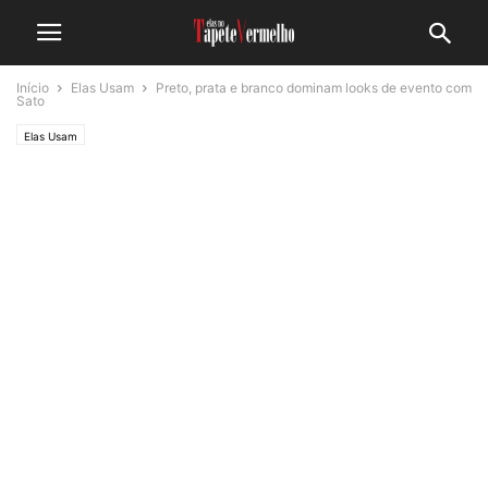
Início
Elas Usam
Preto, prata e branco dominam looks de evento com
Sato
Elas Usam