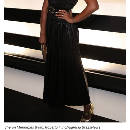
Sheron Mennezes (Foto: Roberto Filho/Agência BrazilNews)