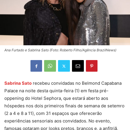
Ana Furtado e Sabrina Sato (Foto: Roberto Filho/Agência BrazilNews)
Sabrina Sato
recebeu convidadas no Belmond Capabana
Palace na noite desta quinta-feira (1) em festa pré-
oppening do Hotel Sephora, que estará aberto aos
hóspedes nos dois primeiros finais de semana de setemro
(2 a 4 e 8 a 11), com 31 espaços que oferecerão
experiências sensoriais aos convidados. No evento,
famosas optaram por looks pretos, brancos e, a anfitriã,