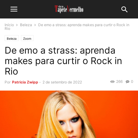
Início
Beleza
De emo a strass: aprenda makes para curtir o Rock in
Rio
Beleza
Zoom
De emo a strass: aprenda
makes para curtir o Rock in
Rio
266
0
Por
Patricia Zwipp
-
2 de setembro de 2022