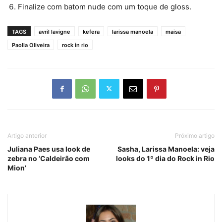
Finalize com batom nude com um toque de gloss.
TAGS
avril lavigne
kefera
larissa manoela
maisa
Paolla Oliveira
rock in rio
Artigo anterior
Próximo artigo
Juliana Paes usa look de
Sasha, Larissa Manoela: veja
zebra no ‘Caldeirão com
looks do 1º dia do Rock in Rio
Mion’