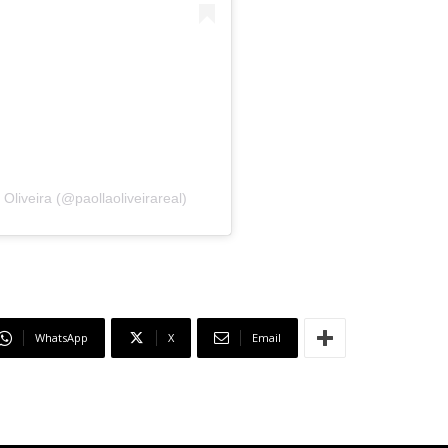
liveira (@paollaoliveirareal)
WhatsApp
X
Email