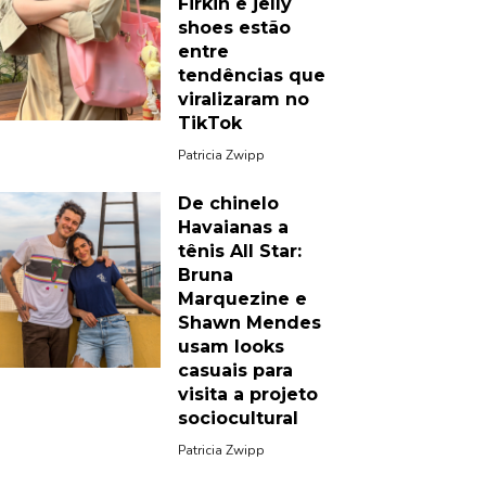
Firkin e jelly
shoes estão
entre
tendências que
viralizaram no
TikTok
Patricia Zwipp
De chinelo
Havaianas a
tênis All Star:
Bruna
Marquezine e
Shawn Mendes
usam looks
casuais para
visita a projeto
sociocultural
Patricia Zwipp