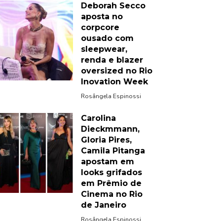
Deborah Secco
aposta no
corpcore
ousado com
sleepwear,
renda e blazer
oversized no Rio
Inovation Week
Rosângela Espinossi
Carolina
Dieckmmann,
Gloria Pires,
Camila Pitanga
apostam em
looks grifados
em Prêmio de
Cinema no Rio
de Janeiro
Rosângela Espinossi