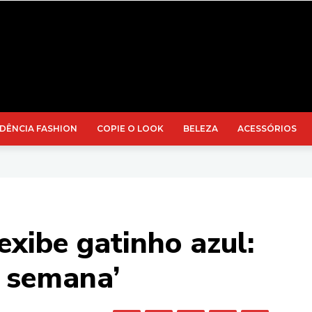
DÊNCIA FASHION
COPIE O LOOK
BELEZA
ACESSÓRIOS
exibe gatinho azul:
a semana’