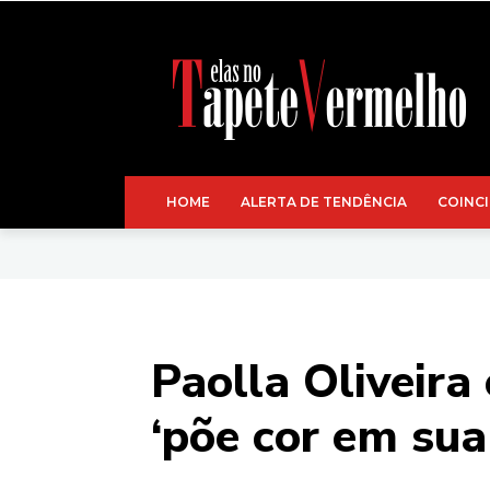
HOME
ALERTA DE TENDÊNCIA
COINCI
Paolla Oliveira 
‘põe cor em su