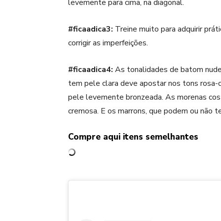
levemente para cima, na diagonal.
#ficaadica3:
Treine muito para adquirir prá
corrigir as imperfeições.
#ficaadica4:
As tonalidades de
batom nud
tem pele clara deve apostar nos tons rosa-
pele levemente bronzeada. As morenas cost
cremosa. E os marrons, que podem ou não ter 
Compre aqui itens semelhantes