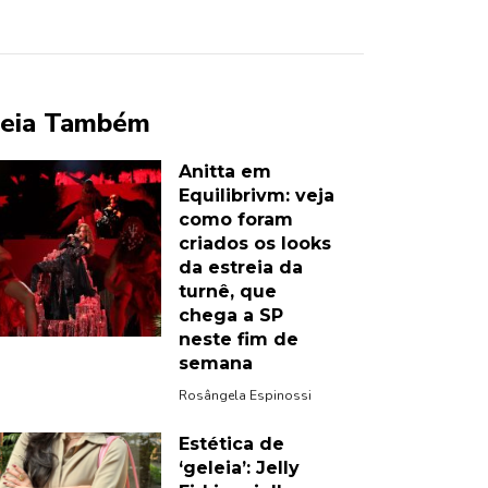
eia Também
Anitta em
Equilibrivm: veja
como foram
criados os looks
da estreia da
turnê, que
chega a SP
neste fim de
semana
Rosângela Espinossi
Estética de
‘geleia’: Jelly