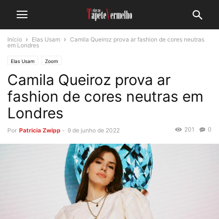
Início
Elas Usam
Camila Queiroz prova ar fashion de cores neutras
em Londres
Elas Usam
Zoom
Camila Queiroz prova ar
fashion de cores neutras em
Londres
201
0
Por
Patricia Zwipp
-
9 de junho de 2022