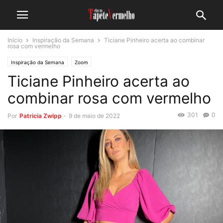
Início
Inspiração da Semana
Ticiane Pinheiro acerta ao combinar
rosa com vermelho
Inspiração da Semana
Zoom
Ticiane Pinheiro acerta ao
combinar rosa com vermelho
301
0
Por
Patricia Zwipp
-
9 de maio de 2022