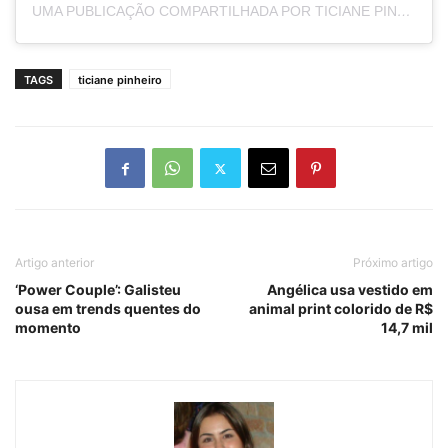
UMA PUBLICAÇÃO COMPARTILHADA POR TICIANE PINHEIRO 🅰️+ (@TICIPINHEIRO)
TAGS
ticiane pinheiro
Artigo anterior
Próximo artigo
‘Power Couple’: Galisteu
Angélica usa vestido em
ousa em trends quentes do
animal print colorido de R$
momento
14,7 mil