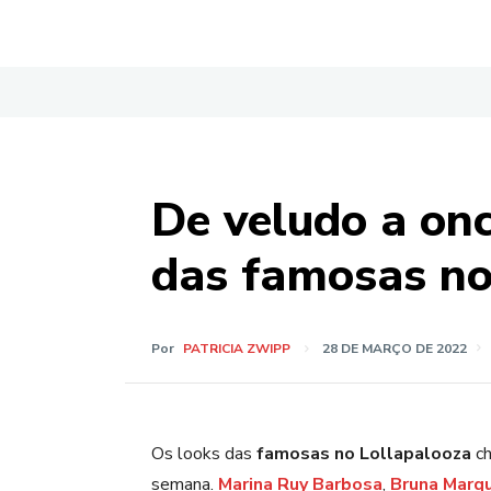
De veludo a onc
das famosas no
Por
PATRICIA ZWIPP
28 DE MARÇO DE 2022
Os looks das
famosas no Lollapalooza
ch
semana.
Marina Ruy Barbosa
,
Bruna Marq