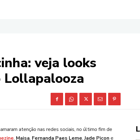
inha: veja looks
 Lollapalooza
L
amaram atenção nas redes sociais, no último fim de
uezine
,
Maisa
,
Fernanda Paes Leme
,
Jade Picon
e