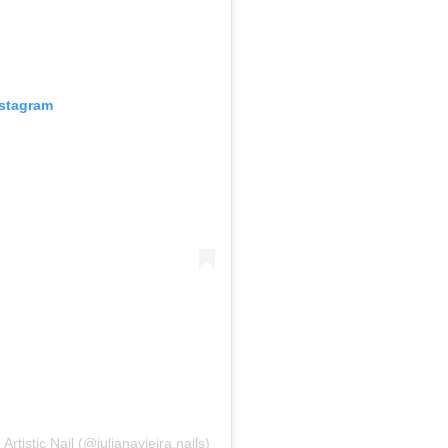
nstagram
rtistic Nail (@julianavieira.nails)