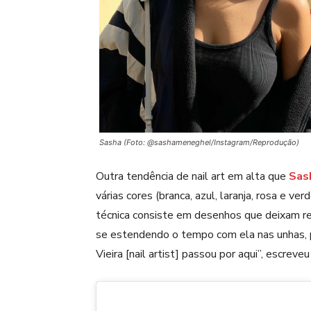
Sasha (Foto: @sashameneghel/Instagram/Reprodução)
Outra tendência de nail art em alta que
Sash
várias cores (branca, azul, laranja, rosa e v
técnica consiste em desenhos que deixam re
se estendendo o tempo com ela nas unhas, po
Vieira [nail artist] passou por aqui”, escreve