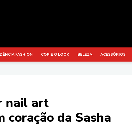
DÊNCIA FASHION
COPIE O LOOK
BELEZA
ACESSÓRIOS
 nail art
m coração da Sasha