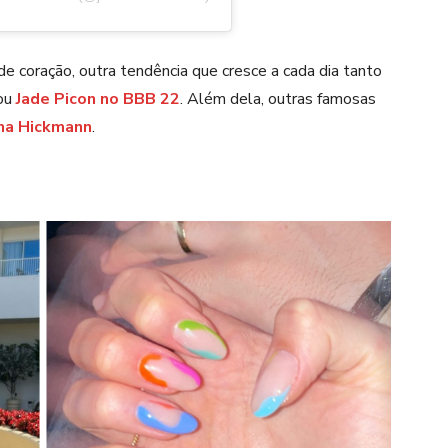
de coração, outra tendência que cresce a cada dia tanto
vou
Jade Picon no BBB 22
. Além dela, outras famosas
na Hickmann
.