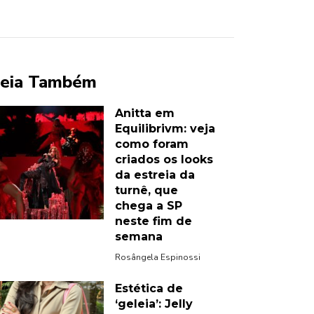
eia Também
Anitta em
Equilibrivm: veja
como foram
criados os looks
da estreia da
turnê, que
chega a SP
neste fim de
semana
Rosângela Espinossi
Estética de
‘geleia’: Jelly