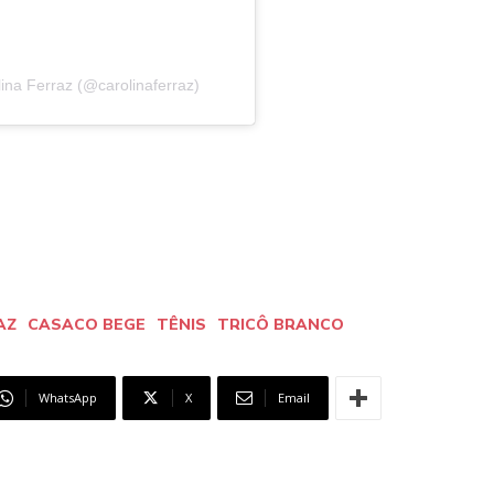
ina Ferraz (@carolinaferraz)
AZ
CASACO BEGE
TÊNIS
TRICÔ BRANCO
WhatsApp
X
Email