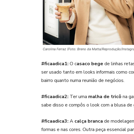
Carolina Ferraz (Foto: Breno da Matta/Reprodução/Instagr
#ficaadica1:
O c
asaco bege
de linhas retas
ser usado tanto em looks informais como c
bairro quanto numa reunião de negócios.
#ficaadica2:
Ter uma
malha de tricô
na gav
sabe disso e compôs o look com a blusa de 
#ficaadica3:
A
calça branca
de modelagem 
formas e nas cores. Outra peça essencial pa