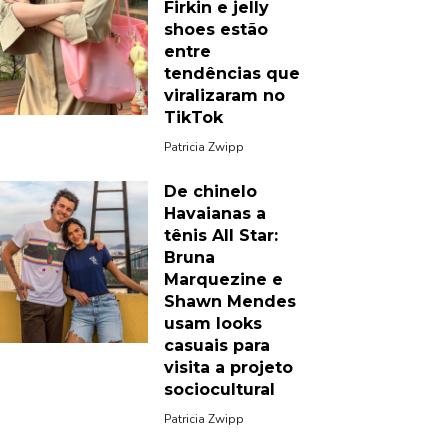
Firkin e jelly
shoes estão
entre
tendências que
viralizaram no
TikTok
Patricia Zwipp
De chinelo
Havaianas a
tênis All Star:
Bruna
Marquezine e
Shawn Mendes
usam looks
casuais para
visita a projeto
sociocultural
Patricia Zwipp