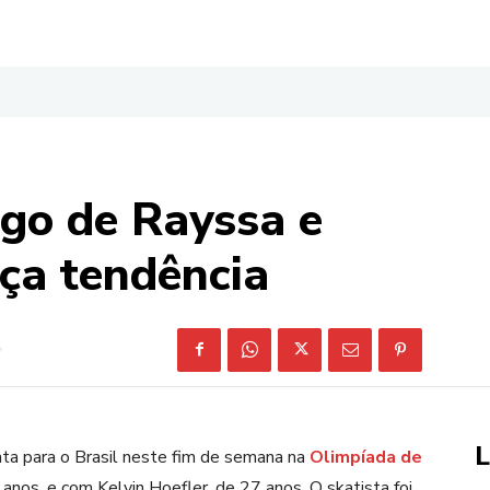
rgo de Rayssa e
eça tendência
L
ta para o Brasil neste fim de semana na
Olimpíada de
 anos, e com Kelvin Hoefler, de 27 anos. O skatista foi