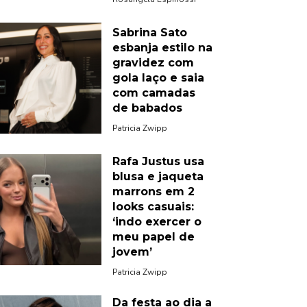
Sabrina Sato
esbanja estilo na
gravidez com
gola laço e saia
com camadas
de babados
Patricia Zwipp
Rafa Justus usa
blusa e jaqueta
marrons em 2
looks casuais:
‘indo exercer o
meu papel de
jovem’
Patricia Zwipp
Da festa ao dia a