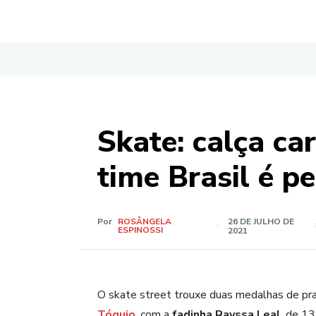
Skate: calça ca
time Brasil é p
Por
ROSÂNGELA
26 DE JULHO DE
ESPINOSSI
2021
O skate street trouxe duas medalhas de pra
Tóquio
, com a
fadinha Rayssa Leal
, de 13