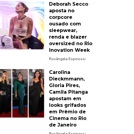
Deborah Secco
aposta no
corpcore
ousado com
sleepwear,
renda e blazer
oversized no Rio
Inovation Week
Rosângela Espinossi
Carolina
Dieckmmann,
Gloria Pires,
Camila Pitanga
apostam em
looks grifados
em Prêmio de
Cinema no Rio
de Janeiro
Rosângela Espinossi