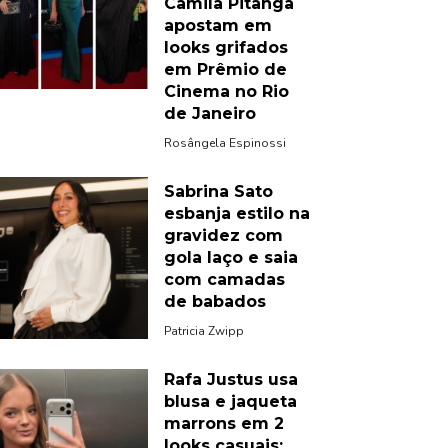
Camila Pitanga
apostam em
looks grifados
em Prêmio de
Cinema no Rio
de Janeiro
Rosângela Espinossi
Sabrina Sato
esbanja estilo na
gravidez com
gola laço e saia
com camadas
de babados
Patricia Zwipp
Rafa Justus usa
blusa e jaqueta
marrons em 2
looks casuais: