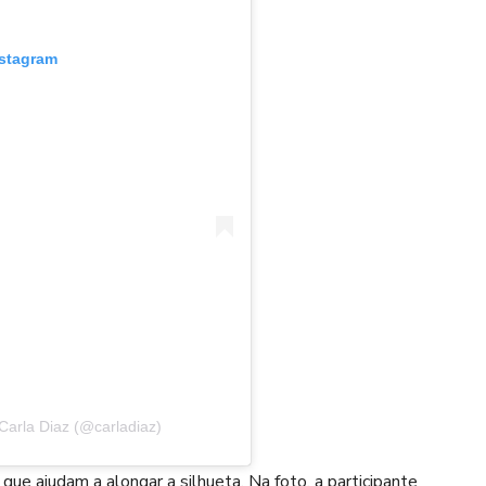
nstagram
Carla Diaz (@carladiaz)
ue ajudam a alongar a silhueta. Na foto, a participante