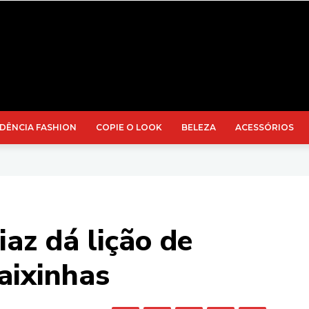
DÊNCIA FASHION
COPIE O LOOK
BELEZA
ACESSÓRIOS
az dá lição de
baixinhas