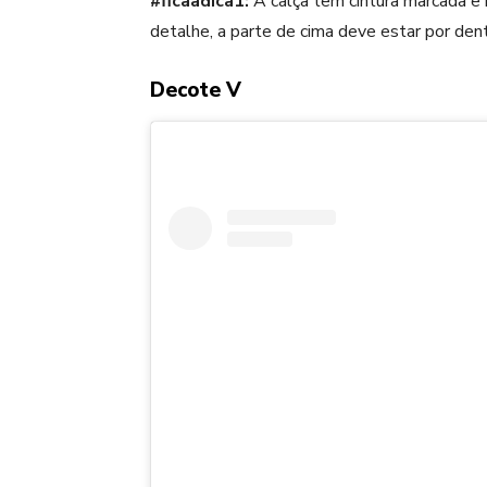
#ficaadica1:
A calça tem cintura marcada e 
detalhe, a parte de cima deve estar por den
Decote V