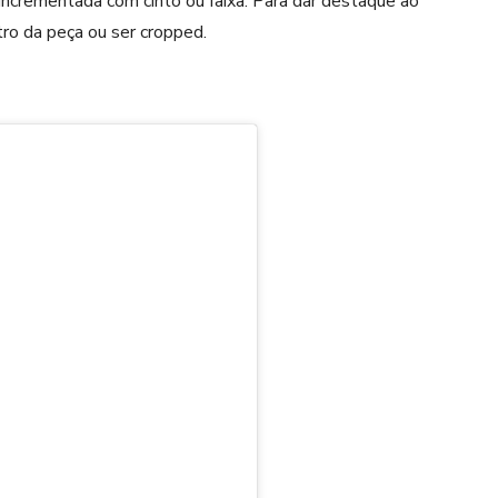
incrementada com cinto ou faixa. Para dar destaque ao
tro da peça ou ser cropped.