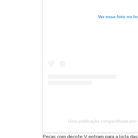
Ver essa foto no I
Uma publicação compartilhada por 
Peças com decote V entram para a lista das q