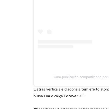
Uma publicação compartilhada por 
Listras verticais e diagonais têm efeito al
blusa
Eva
e calça
Forever 21
.