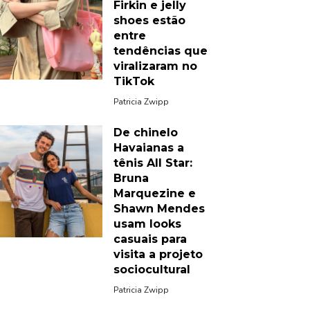
Firkin e jelly
shoes estão
entre
tendências que
viralizaram no
TikTok
Patricia Zwipp
De chinelo
Havaianas a
tênis All Star:
Bruna
Marquezine e
Shawn Mendes
usam looks
casuais para
visita a projeto
sociocultural
Patricia Zwipp