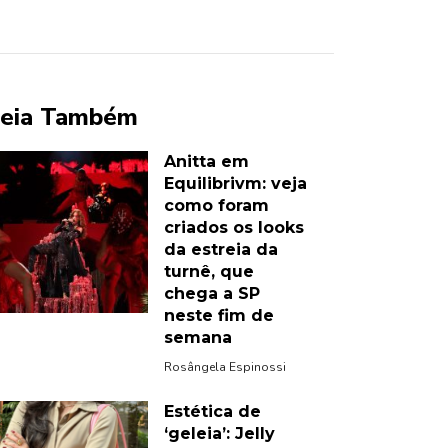
eia Também
Anitta em
Equilibrivm: veja
como foram
criados os looks
da estreia da
turnê, que
chega a SP
neste fim de
semana
Rosângela Espinossi
Estética de
‘geleia’: Jelly