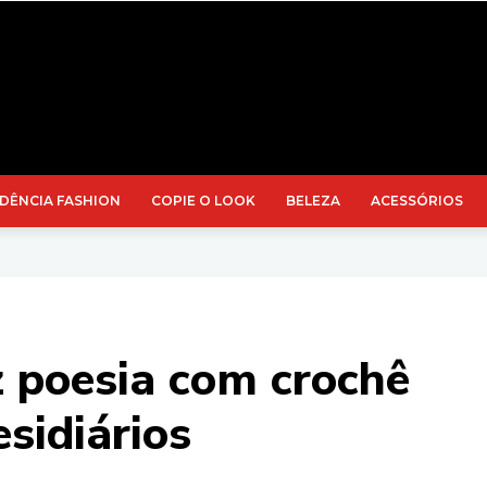
DÊNCIA FASHION
COPIE O LOOK
BELEZA
ACESSÓRIOS
z poesia com crochê
esidiários