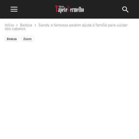
Início
Beleza
Sandy e famosas pedem ajuda à família para cuidar
dos cabelos
Beleza
Zoom