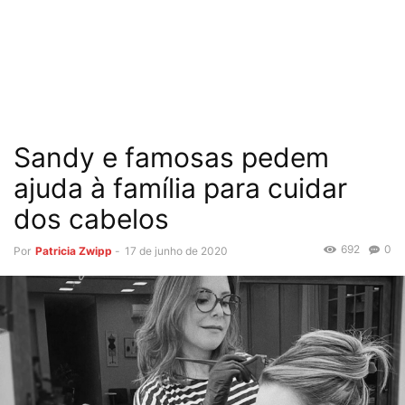
Sandy e famosas pedem
ajuda à família para cuidar
dos cabelos
692
0
Por
Patricia Zwipp
-
17 de junho de 2020