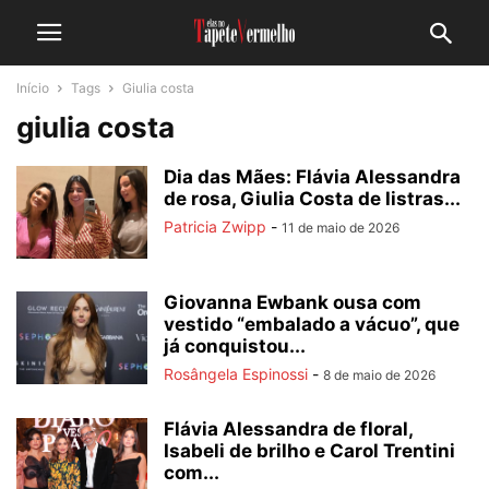
Início
Tags
Giulia costa
giulia costa
Dia das Mães: Flávia Alessandra
de rosa, Giulia Costa de listras...
Patricia Zwipp
-
11 de maio de 2026
Giovanna Ewbank ousa com
vestido “embalado a vácuo”, que
já conquistou...
Rosângela Espinossi
-
8 de maio de 2026
Flávia Alessandra de floral,
Isabeli de brilho e Carol Trentini
com...