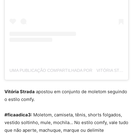
UMA PUBLICAÇÃO COMPARTILHADA POR ⠀VITÓRIA STRADA 🌹 (@VITORIASTRADA_)
Vitória Strada
apostou em conjunto de moletom seguindo
o estilo comfy.
#ficaadica3:
Moletom, camiseta, tênis, shorts folgados,
vestido soltinho, mule, mochila… No estilo comfy, vale tudo
que não aperte, machuque, marque ou delimite