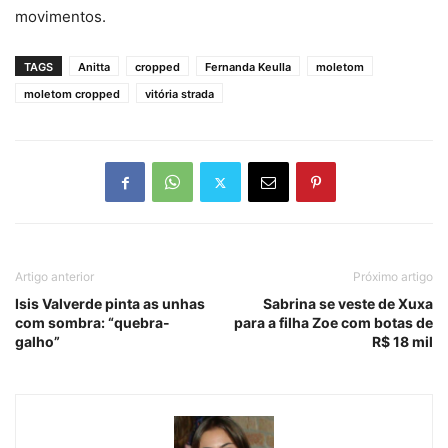
movimentos.
TAGS
Anitta
cropped
Fernanda Keulla
moletom
moletom cropped
vitória strada
Artigo anterior
Próximo artigo
Isis Valverde pinta as unhas
Sabrina se veste de Xuxa
com sombra: “quebra-
para a filha Zoe com botas de
galho”
R$ 18 mil