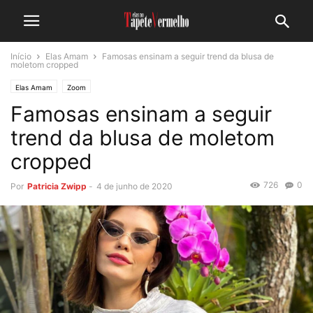
Início
Elas Amam
Famosas ensinam a seguir trend da blusa de
moletom cropped
Elas Amam
Zoom
Famosas ensinam a seguir
trend da blusa de moletom
cropped
726
0
Por
Patricia Zwipp
-
4 de junho de 2020