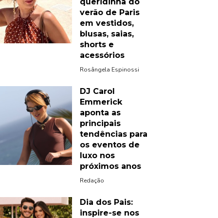
queridinha do
verão de Paris
em vestidos,
blusas, saias,
shorts e
acessórios
Rosângela Espinossi
DJ Carol
Emmerick
aponta as
principais
tendências para
os eventos de
luxo nos
próximos anos
Redação
Dia dos Pais:
inspire-se nos