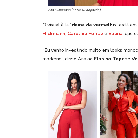
Ana Hickmann (Foto: Divulgação)
O visual à la “
dama de vermelho
” está em 
Hickmann
,
Carolina Ferraz
e
Eliana
, que s
“Eu venho investindo muito em looks monoc
moderno”, disse Ana ao
Elas no Tapete V