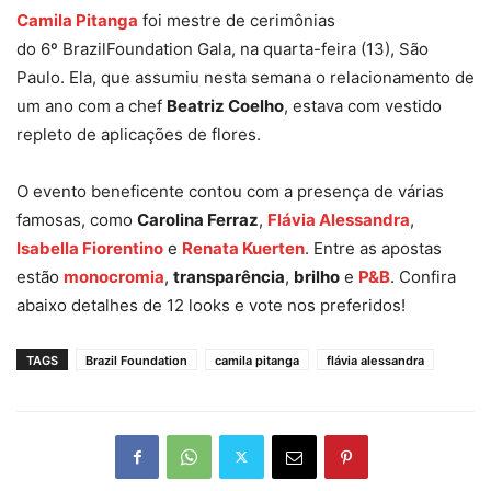
Camila Pitanga
foi mestre de cerimônias
do 6º BrazilFoundation Gala, na quarta-feira (13), São
Paulo. Ela, que assumiu nesta semana o relacionamento de
um ano com a chef
Beatriz Coelho
, estava com vestido
repleto de aplicações de flores.
O evento beneficente contou com a presença de várias
famosas, como
Carolina Ferraz
,
Flávia Alessandra
,
Isabella Fiorentino
e
Renata Kuerten
. Entre as apostas
estão
monocromia
,
transparência
,
brilho
e
P&B
. Confira
abaixo detalhes de 12 looks e vote nos preferidos!
TAGS
Brazil Foundation
camila pitanga
flávia alessandra