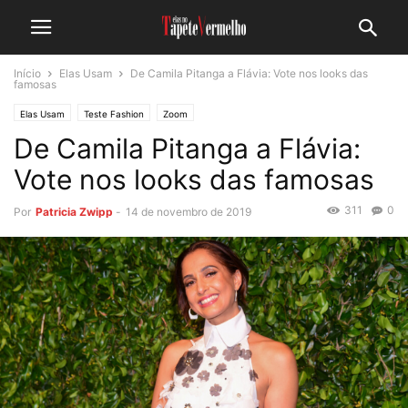
Início
Elas Usam
De Camila Pitanga a Flávia: Vote nos looks das
famosas
Elas Usam
Teste Fashion
Zoom
De Camila Pitanga a Flávia:
Vote nos looks das famosas
311
0
Por
Patricia Zwipp
-
14 de novembro de 2019