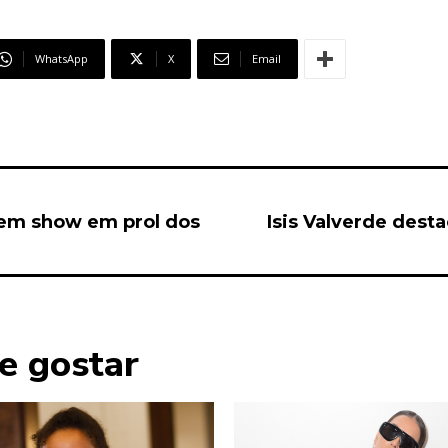
WhatsApp
X
Email
 em show em prol dos
Isis Valverde des
e gostar