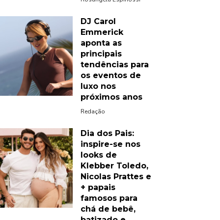
DJ Carol
Emmerick
aponta as
principais
tendências para
os eventos de
luxo nos
próximos anos
Redação
Dia dos Pais:
inspire-se nos
looks de
Klebber Toledo,
Nicolas Prattes e
+ papais
famosos para
chá de bebê,
batizado e