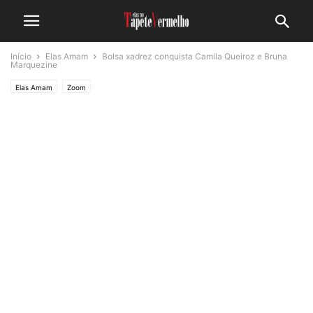
Início
Elas Amam
Bolsa xadrez conquista Camila Queiroz e Bruna
Marquezine
Elas Amam
Zoom