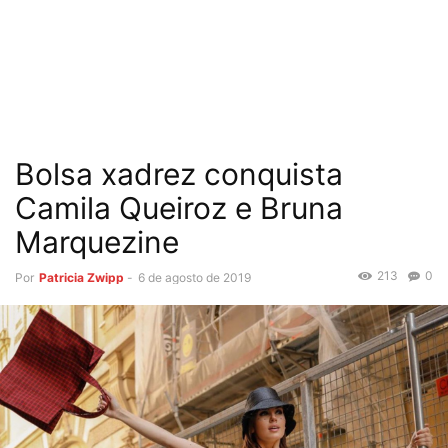
Bolsa xadrez conquista
Camila Queiroz e Bruna
Marquezine
213
0
Por
Patricia Zwipp
-
6 de agosto de 2019