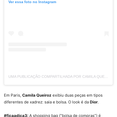
Ver essa foto no Instagram
UMA PUBLICAÇÃO COMPARTILHADA POR CAMILA QUEIROZ (@CAMILAQUEIROZ)
Em Paris,
Camila Queiroz
exibiu duas peças em tipos
diferentes de xadrez: saia e bolsa. O look é da
Dior
.
#ficaadica3:
A shopping bag (“bolsa de compras”) é