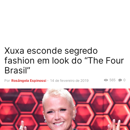
Xuxa esconde segredo
fashion em look do “The Four
Brasil”
565
0
Por
Rosângela Espinossi
-
14 de fevereiro de 2019