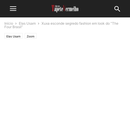
Início
Elas Usam
Xuxa esconde segredo fashion em look do “The
Four Brasil”
Elas Usam
Zoom