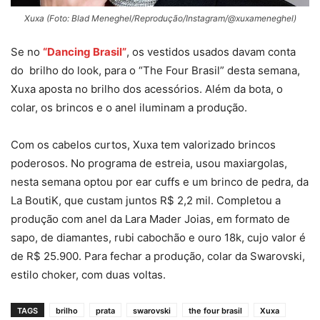
Xuxa (Foto: Blad Meneghel/Reprodução/Instagram/@xuxameneghel)
Se no
“Dancing Brasil”
, os vestidos usados davam conta
do brilho do look, para o “The Four Brasil” desta semana,
Xuxa aposta no brilho dos acessórios. Além da bota, o
colar, os brincos e o anel iluminam a produção.
Com os cabelos curtos, Xuxa tem valorizado brincos
poderosos. No programa de estreia, usou maxiargolas,
nesta semana optou por ear cuffs e um brinco de pedra, da
La BoutiK, que custam juntos R$ 2,2 mil. Completou a
produção com anel da Lara Mader Joias, em formato de
sapo, de diamantes, rubi cabochão e ouro 18k, cujo valor é
de R$ 25.900. Para fechar a produção, colar da Swarovski,
estilo choker, com duas voltas.
TAGS
brilho
prata
swarovski
the four brasil
Xuxa