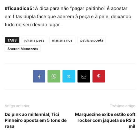
#ficaadica5:
A dica para não “pagar peitinho” é apostar
em fitas dupla face que aderem à peça e à pele, deixando
tudo no seu devido lugar.
TAGS
juliana paes
mariana rios
patrícia poeta
Sheron Menezzes
Artigo anterior
Próximo artigo
Do pink ao millennial, Tici
Marquezine exibe estilo soft
Pinheiro aposta em 5 tons de
rocker com jaqueta de R$ 3
rosa
mil