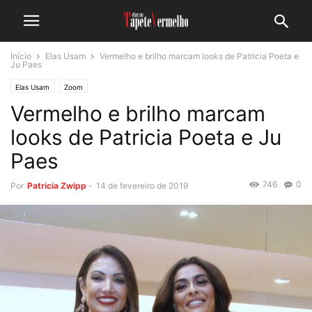
Início
Elas Usam
Vermelho e brilho marcam looks de Patricia Poeta e
Ju Paes
Elas Usam
Zoom
Vermelho e brilho marcam
looks de Patricia Poeta e Ju
Paes
746
0
Por
Patricia Zwipp
-
14 de fevereiro de 2019