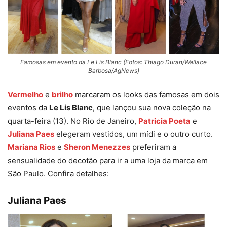
Famosas em evento da Le Lis Blanc (Fotos: Thiago Duran/Wallace
Barbosa/AgNews)
Vermelho
e
brilho
marcaram os looks das famosas em dois
eventos da
Le Lis Blanc
, que lançou sua nova coleção na
quarta-feira (13). No Rio de Janeiro,
Patricia Poeta
e
Juliana Paes
elegeram vestidos, um mídi e o outro curto.
Mariana Rios
e
Sheron Menezzes
preferiram a
sensualidade do decotão para ir a uma loja da marca em
São Paulo. Confira detalhes:
Juliana Paes