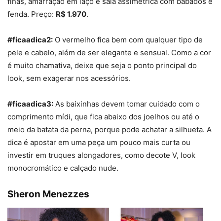
finas, amarração em laço e saia assimétrica com babados e
fenda. Preço:
R$ 1.970
.
#ficaadica2:
O vermelho fica bem com qualquer tipo de
pele e cabelo, além de ser elegante e sensual. Como a cor
é muito chamativa, deixe que seja o ponto principal do
look, sem exagerar nos acessórios.
#ficaadica3:
As baixinhas devem tomar cuidado com o
comprimento mídi, que fica abaixo dos joelhos ou até o
meio da batata da perna, porque pode achatar a silhueta. A
dica é apostar em uma peça um pouco mais curta ou
investir em truques alongadores, como decote V, look
monocromático e calçado nude.
Sheron Menezzes