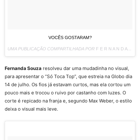
VOCÊS GOSTARAM?
UMA PUBLICAÇÃO COMPARTILHADA POR
F E R N A N D A S O U Z A
Fernanda Souza
resolveu dar uma mudadinha no visual,
para apresentar o “Só Toca Top”, que estreia na Globo dia
14 de julho. Os fios já estavam curtos, mas ela cortou um
pouco mais e trocou o ruivo por castanho com luzes. O
corte é repicado na franja e, segundo Max Weber, o estilo
deixa o visual mais leve.