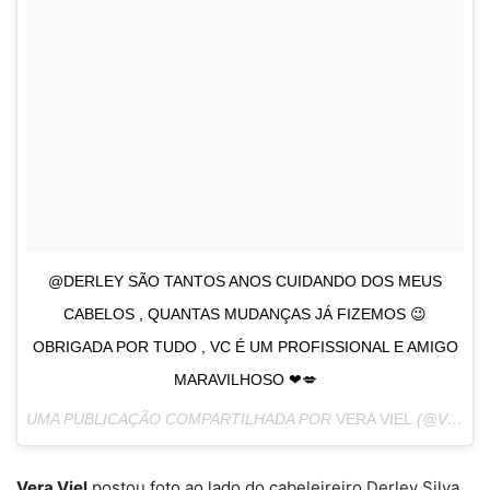
@DERLEY SÃO TANTOS ANOS CUIDANDO DOS MEUS
CABELOS , QUANTAS MUDANÇAS JÁ FIZEMOS 😉
OBRIGADA POR TUDO , VC É UM PROFISSIONAL E AMIGO
MARAVILHOSO ❤💋
UMA PUBLICAÇÃO COMPARTILHADA POR
VERA VIEL
(@VERAVIEL) EM
Vera Viel
postou foto ao lado do cabeleireiro Derley Silva,