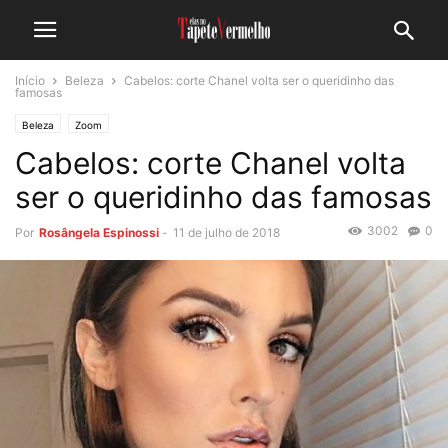
Início
Beleza
Cabelos: corte Chanel volta ser o queridinho das
famosas
Beleza
Zoom
Cabelos: corte Chanel volta
ser o queridinho das famosas
3002
0
Por
Rosângela Espinossi
-
11 de julho de 2018