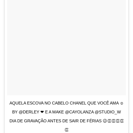
AQUELA ESCOVA NO CABELO CHANEL QUE VOCÊ AMA ☺
BY @DERLEY ❤ E A MAKE @CAYOLANZA @STUDIO_W
DIA DE GRAVAÇÃO ANTES DE SAIR DE FÉRIAS 😉👏👏👏👏
👏