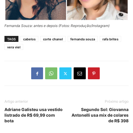
Fernanda Souza: antes e depois (Fotos: Reprodução/Instagram)
TAGS
cabelos
corte chanel
fernanda souza
rafa brites
vera viel
Artigo anterior
Próximo artigo
Adriane Galisteu usa vestido
Segundo Sol: Giovanna
listrado de R$ 69,99 com
Antonelli usa mix de colares
bota
de R$ 398