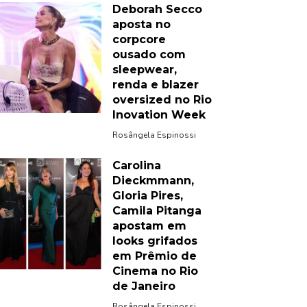
Deborah Secco
aposta no
corpcore
ousado com
sleepwear,
renda e blazer
oversized no Rio
Inovation Week
Rosângela Espinossi
Carolina
Dieckmmann,
Gloria Pires,
Camila Pitanga
apostam em
looks grifados
em Prêmio de
Cinema no Rio
de Janeiro
Rosângela Espinossi