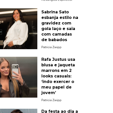
Sabrina Sato
esbanja estilo na
gravidez com
gola laço e saia
com camadas
de babados
Patricia Zwipp
Rafa Justus usa
blusa e jaqueta
marrons em 2
looks casuais:
‘indo exercer o
meu papel de
jovem’
Patricia Zwipp
Da festa ao dia a