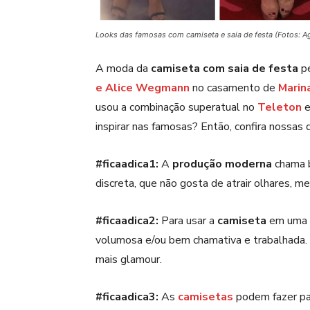
Looks das famosas com camiseta e saia de festa (Fotos: 
A moda da
camiseta
com saia de festa
pe
e Alice Wegmann
no casamento de
Marin
usou a combinação superatual no
Teleton
inspirar nas famosas? Então, confira nossas d
#ficaadica1:
A
produção moderna
chama b
discreta, que não gosta de atrair olhares, me
#ficaadica2:
Para usar a
camiseta
em uma f
volumosa e/ou bem chamativa e trabalhada. 
mais glamour.
#ficaadica3:
As
camisetas
podem fazer pa