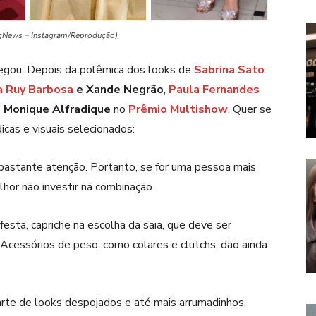
AgNews – Instagram/Reprodução)
gou. Depois da polêmica dos looks de
Sabrina Sato
a Ruy Barbosa
e Xande Negrão
,
Paula Fernandes
e
Monique Alfradique
no
Prêmio Multishow
. Quer se
icas e visuais selecionados:
astante atenção. Portanto, se for uma pessoa mais
lhor não investir na combinação.
esta, capriche na escolha da saia, que deve ser
Acessórios de peso, como colares e clutchs, dão ainda
rte de looks despojados e até mais arrumadinhos,