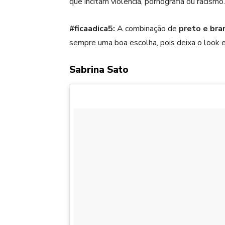
que incitam violência, pornografia ou racismo.
#ficaadica5:
A combinação de
preto e bra
sempre uma boa escolha, pois deixa o look e
Sabrina Sato