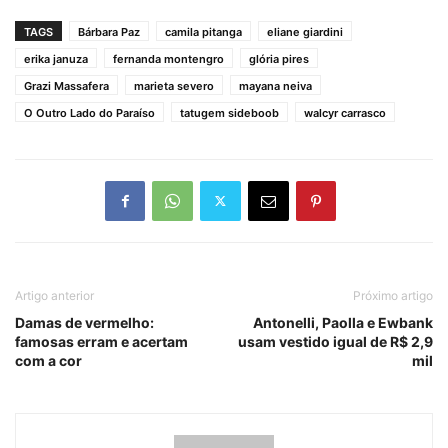
TAGS
Bárbara Paz
camila pitanga
eliane giardini
erika januza
fernanda montengro
glória pires
Grazi Massafera
marieta severo
mayana neiva
O Outro Lado do Paraíso
tatugem sideboob
walcyr carrasco
Artigo anterior
Próximo artigo
Damas de vermelho:
Antonelli, Paolla e Ewbank
famosas erram e acertam
usam vestido igual de R$ 2,9
com a cor
mil