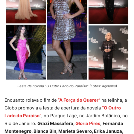
Festa da novela “O Outro Lado do Paraíso” (Fotos: AgNews)
Enquanto rolava o fim de
“A Força do Querer”
na telinha, a
Globo promovia a festa de abertura da novela
“O Outro
Lado do Paraíso”
, no Parque Lage, no Jardim Botânico, no
Rio de Janeiro.
Grazi Massafera,
Gloria Pires
,
Fernanda
Montenegro, Bianca Bin, Marieta Severo, Erika Januza,