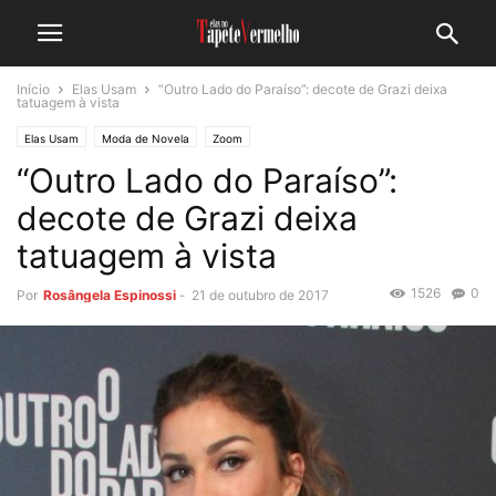
Início
Elas Usam
“Outro Lado do Paraíso”: decote de Grazi deixa
tatuagem à vista
Elas Usam
Moda de Novela
Zoom
“Outro Lado do Paraíso”:
decote de Grazi deixa
tatuagem à vista
1526
0
Por
Rosângela Espinossi
-
21 de outubro de 2017