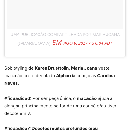
UMA PUBLICAÇÃO COMPARTILHADA POR MARIA JOANA
EM
(@MARIAJOANA)
AGO 6, 2017 ÀS 6:04 PDT
Sob styling de
Karen Brusttolin
,
Maria Joana
veste
macacão preto decotado
Alphorria
com joias
Carolina
Neves
.
#ficaadica6:
Por ser peça única, o
macacão
ajuda a
alongar, principalmente se for de uma cor só e/ou tiver
decote em V.
#ficaadica7: Decotes muitos profundos e/ou