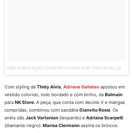
UMA PUBLICAÇÃO COMPARTILHADA POR THIDYALVIS (@THIDYALVIS)
Com styling de
Thidy Alvis
,
Adriane Galisteu
apostou em
vestido colorido, todo bordado e com brilho, da
Balmain
para
NK Store
. A peça, que conta com decote V e mangas
compridas, combinou com sandália
Gianvito Rossi
. Os
anéis são
Jack Vartanian
(leopardo) e
Adriana Scarpelli
(diamante negro).
Marisa Clermann
assina os brincos.