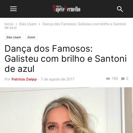
Início
Elas Usam
Dança dos Famosos: Galisteu com brilho e Santoni
de azul
Elas Usam
Zoom
Dança dos Famosos:
Galisteu com brilho e Santoni
de azul
790
0
Por
Patricia Zwipp
-
7 de agosto de 2017