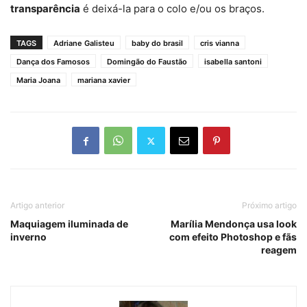
transparência
é deixá-la para o colo e/ou os braços.
TAGS
Adriane Galisteu
baby do brasil
cris vianna
Dança dos Famosos
Domingão do Faustão
isabella santoni
Maria Joana
mariana xavier
Artigo anterior
Próximo artigo
Maquiagem iluminada de
Marília Mendonça usa look
inverno
com efeito Photoshop e fãs
reagem