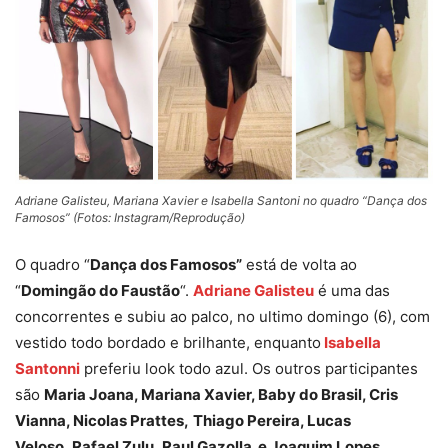
Adriane Galisteu, Mariana Xavier e Isabella Santoni no quadro “Dança dos
Famosos” (Fotos: Instagram/Reprodução)
O quadro “
Dança dos Famosos”
está de volta ao
“
Domingão do Faustão
“.
Adriane Galisteu
é uma das
concorrentes e subiu ao palco, no ultimo domingo (6), com
vestido todo bordado e brilhante, enquanto
Isabella
Santonni
preferiu look todo azul. Os outros participantes
são
Maria Joana, Mariana Xavier, Baby do Brasil, Cris
Vianna, Nicolas Prattes,
Thiago Pereira, Lucas
Veloso, Rafael Zulu, Raul Gazolla e Joaquim Lopes.