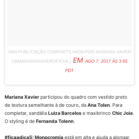
UMA PUBLICAÇÃO COMPARTILHADA POR MARIANA XAVIER
EM
(@MARIANAXAVIEROFICIAL)
AGO 7, 2017 ÀS 3:55
PDT
Mariana Xavier
participou do quadro com vestido preto
de textura semelhante à de couro, da
Ana Tolen
. Para
completar, sandália
Luiza Barcelos
e maxibrinco
Chic Joia
.
O styling é de
Fernanda Tolenn
.
#ficaadica5:
Monocromia
está em alta e ajuda a alongar,