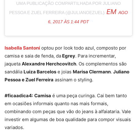
UMA PUBLICAÇÃO COMPARTILHADA POR JULIANO
EM
PESSOA E ZUEL FERREIRA (@JULIANOEZUEL)
AGO
6, 2017 ÀS 1:44 PDT
Isabella Santoni
optou por look todo azul, composto por
camisa e saia de fenda, da
Egrey
. Para incrementar,
jaqueta
Alexandre Herchcovitch
. Os complementos são
sandália
Luiza Barcelos
e joias
Marisa Clermann
.
Juliano
Pessoa e Zuel Ferreira
assinam o styling.
#ficaadica4:
Camisa
é uma peça curinga. Cai bem tanto
em ocasiões informais quanto nas mais formais,
combinando com peças que vão do jeans à alfaiataria. Vale
investir em algumas de boa qualidade para compor visuais
variados.