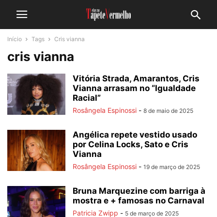
Início
Tags
Cris vianna
cris vianna
Vitória Strada, Amarantos, Cris
Vianna arrasam no “Igualdade
Racial”
Rosângela Espinossi
-
8 de maio de 2025
Angélica repete vestido usado
por Celina Locks, Sato e Cris
Vianna
Rosângela Espinossi
-
19 de março de 2025
Bruna Marquezine com barriga à
mostra e + famosas no Carnaval
Patricia Zwipp
-
5 de março de 2025