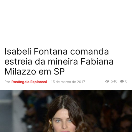
Isabeli Fontana comanda
estreia da mineira Fabiana
Milazzo em SP
546
0
Por
Rosângela Espinossi
-
15 de março de 2017