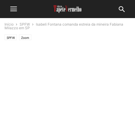
Início
SPFW
Isabeli Fontana comanda estreia da mineira Fabiana
Milazzo em SP
SPFW
Zoom