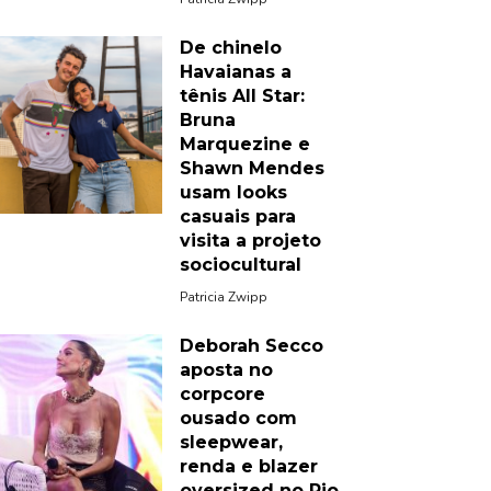
De chinelo
Havaianas a
tênis All Star:
Bruna
Marquezine e
Shawn Mendes
usam looks
casuais para
visita a projeto
sociocultural
Patricia Zwipp
Deborah Secco
aposta no
corpcore
ousado com
sleepwear,
renda e blazer
oversized no Rio