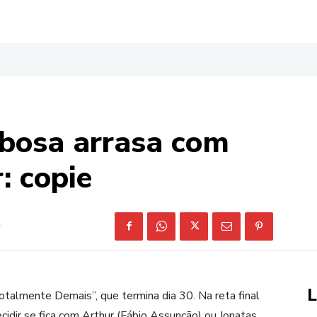
bosa arrasa com
: copie
L
almente Demais”, que termina dia 30. Na reta final
cidir se fica com Arthur (Fábio Assunção) ou Jonatas