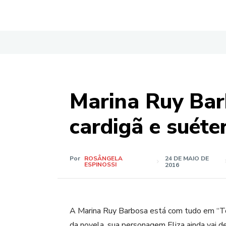
Marina Ruy Bar
cardigã e suéter
Por
ROSÂNGELA
24 DE MAIO DE
ESPINOSSI
2016
A Marina Ruy Barbosa está com tudo em “Tot
da novela, sua personagem Eliza ainda vai de