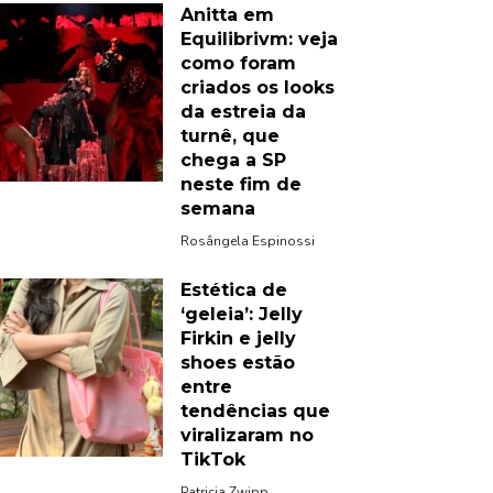
Anitta em
Equilibrivm: veja
como foram
criados os looks
da estreia da
turnê, que
chega a SP
neste fim de
semana
Rosângela Espinossi
Estética de
‘geleia’: Jelly
Firkin e jelly
shoes estão
entre
tendências que
viralizaram no
TikTok
Patricia Zwipp