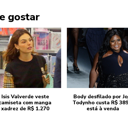
e gostar
Isis Valverde veste
Body desfilado por Jo
camiseta com manga
Todynho custa R$ 389
xadrez de R$ 1.270
está à venda