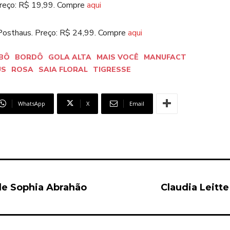
 Preço: R$ 19,99. Compre
aqui
a Posthaus. Preço: R$ 24,99. Compre
aqui
.BÔ
BORDÔ
GOLA ALTA
MAIS VOCÊ
MANUFACT
US
ROSA
SAIA FLORAL
TIGRESSE
WhatsApp
X
Email
 de Sophia Abrahão
Claudia Leitt