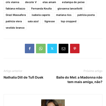
cris vianna
decote V
elas amam
estampa de peixe
fabiana milazzo
Fernanda Keulla
giovanna lancellotti
Grazi Massafera
isabela capeto
mariana rios
patrícia poeta
patricia viera
saia azul
tigresse
top cropped
vestido branco
Artigo anterior
Próximo artigo
Nathalia Dill de Tufi Duek
Baile do Met: a Madonna não
tem mais amiga, não?