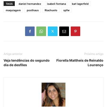
TAGS
daniel hernandez
isabeli fontana
karl lagerfeld
maquiagem
posthaus
Riachuelo
spfw
Artigo anterior
Próximo artigo
Veja tendências do segundo
Fiorella Mattheis de Reinaldo
dia de desfiles
Lourenço