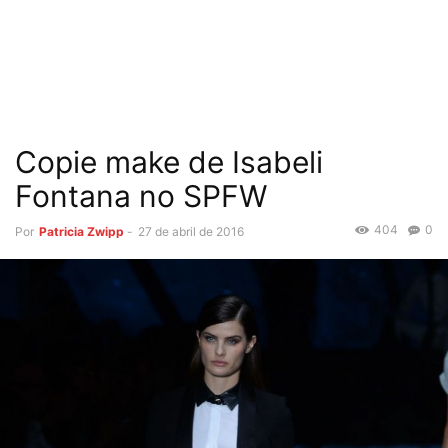
Copie make de Isabeli
Fontana no SPFW
404
0
Por
Patricia Zwipp
-
27 de abril de 2016