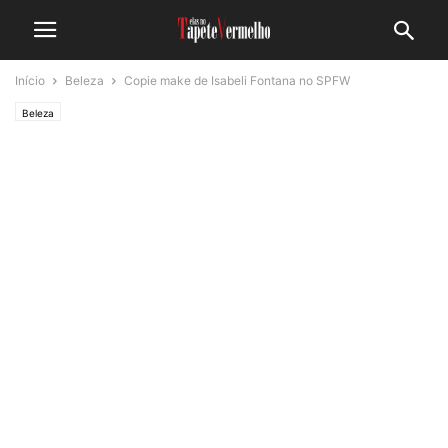
Início
Beleza
Copie make de Isabeli Fontana no SPFW
Beleza